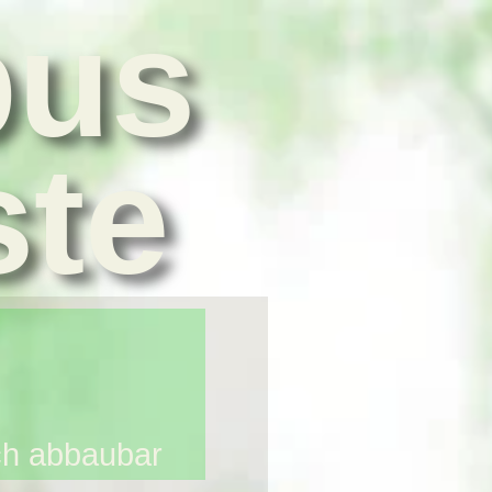
bus
ste
ch abbaubar