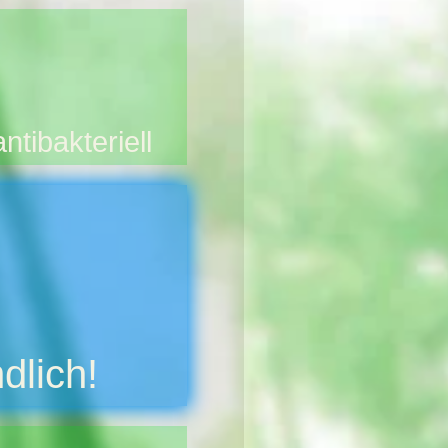
ntibakteriell
dlich!