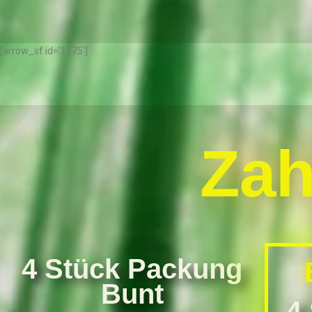
[arrow_sf id=’1175′]
Zah
4 Stück Packung
Bunt
4