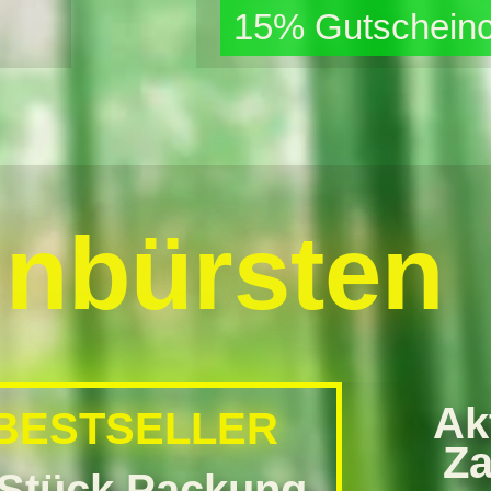
15% Gutscheinc
nbürsten
Ak
BESTSELLER
Za
 Stück Packung