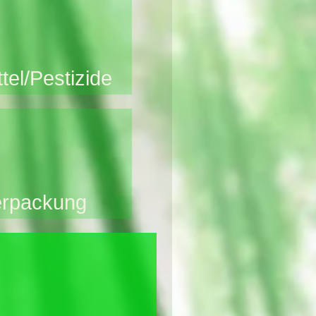
el/Pestizide
erpackung