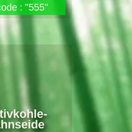
ode : "555"
tivkohle-
hnseide