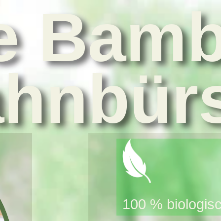
e Bam
hnbür
100 % biologis