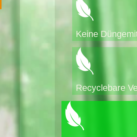
Keine Düngemitt
Recyclebare V