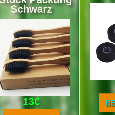
Schwarz
13€
B